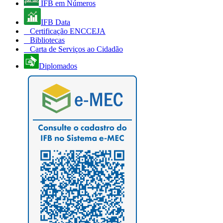
IFB em Números
IFB Data
Certificação ENCCEJA
Bibliotecas
Carta de Serviços ao Cidadão
Diplomados