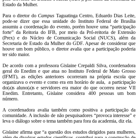
Estado da Mulher.
Para o diretor do
Campus
Taguatinga Centro, Eduardo Dias Leite,
pode-se dizer que essa unidade do Instituto Federal de Brasília
assumiu a coordenação do evento, porém houve uma “participação
forte” da Reitoria do IFB, por meio da Pró-reitoria de Extensão
(Prex) e do Núcleo de Comunicação Social (NUCS), além da
Secretaria de Estado da Mulher do GDF. Apesar de considerar que
houve um bom público, o diretor avalia que a participação poderia
ter sido maior.
De acordo com a professora Gislaine Crepaldi Silva, coordenadora
geral do Enedim e que atua no Instituto Federal de Mato Grosso
(IFMT), as edições anteriores ocorreram na própria escola que
organizava o evento e como era em horário de aula, a participação
do(a)s aluno(a)s e servidores era maior do que ocorreu nesse VII
Enedim. Entretanto, Gislaine considera 400 pessoas um bom
número.
A coordenadora avalia também como positiva a participação da
comunidade. A inclusão de não pesquisadores “provoca interesse” e
leva o diálogo sobre o tema também para fora da academia, diz ela.
Gislaine afirma que “a questão dos estudos dirigidos para mulheres,
além de divulgar estudos científicos, contribui para a construção de