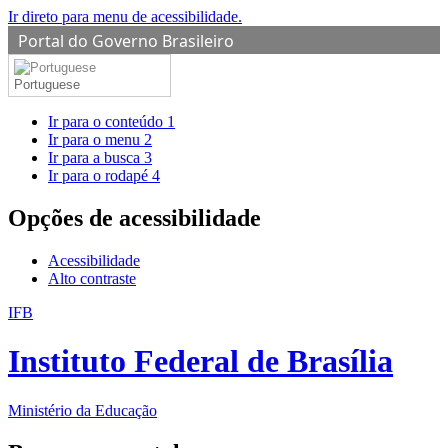
Ir direto para menu de acessibilidade.
Portal do Governo Brasileiro
Portuguese
Ir para o conteúdo
1
Ir para o menu
2
Ir para a busca
3
Ir para o rodapé
4
Opções de acessibilidade
Acessibilidade
Alto contraste
IFB
Instituto Federal de Brasília
Ministério da Educação