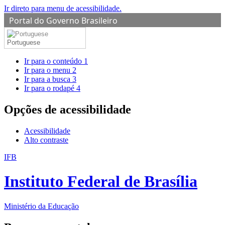
Ir direto para menu de acessibilidade.
Portal do Governo Brasileiro
Portuguese
Ir para o conteúdo
1
Ir para o menu
2
Ir para a busca
3
Ir para o rodapé
4
Opções de acessibilidade
Acessibilidade
Alto contraste
IFB
Instituto Federal de Brasília
Ministério da Educação