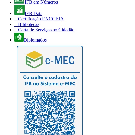
IFB em Números
IFB Data
Certificação ENCCEJA
Bibliotecas
Carta de Serviços ao Cidadão
Diplomados