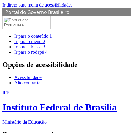
Ir direto para menu de acessibilidade.
Portal do Governo Brasileiro
Portuguese
Ir para o conteúdo
1
Ir para o menu
2
Ir para a busca
3
Ir para o rodapé
4
Opções de acessibilidade
Acessibilidade
Alto contraste
IFB
Instituto Federal de Brasília
Ministério da Educação