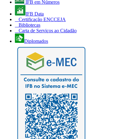
IFB em Números
IFB Data
Certificação ENCCEJA
Bibliotecas
Carta de Serviços ao Cidadão
Diplomados