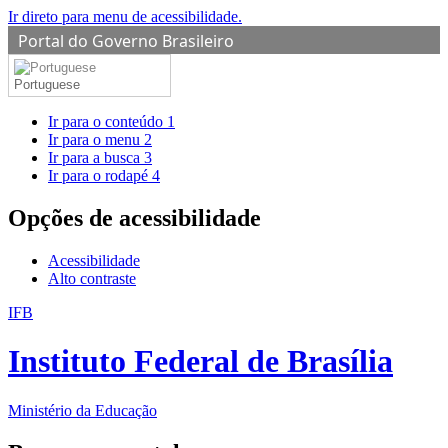
Ir direto para menu de acessibilidade.
Portal do Governo Brasileiro
Portuguese
Ir para o conteúdo
1
Ir para o menu
2
Ir para a busca
3
Ir para o rodapé
4
Opções de acessibilidade
Acessibilidade
Alto contraste
IFB
Instituto Federal de Brasília
Ministério da Educação