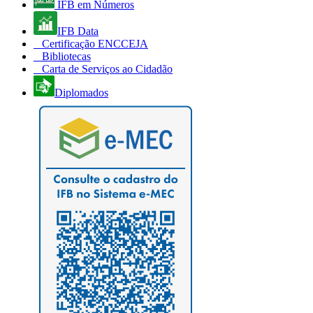
IFB em Números
IFB Data
Certificação ENCCEJA
Bibliotecas
Carta de Serviços ao Cidadão
Diplomados