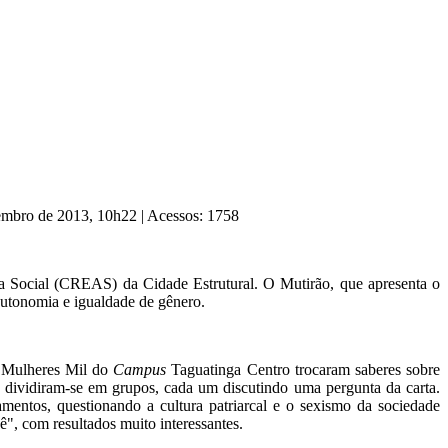
zembro de 2013, 10h22
|
Acessos: 1758
ia Social (CREAS) da Cidade Estrutural. O Mutirão, que apresenta o
autonomia e igualdade de gênero.
a Mulheres Mil do
Campus
Taguatinga Centro trocaram saberes sobre
res dividiram-se em grupos, cada um discutindo uma pergunta da carta.
amentos, questionando a cultura patriarcal e o sexismo da sociedade
ê", com resultados muito interessantes.