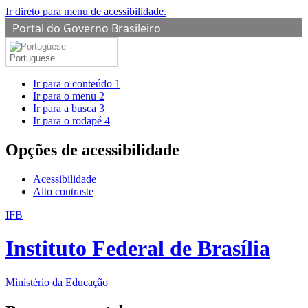
Ir direto para menu de acessibilidade.
Portal do Governo Brasileiro
Portuguese
Ir para o conteúdo
1
Ir para o menu
2
Ir para a busca
3
Ir para o rodapé
4
Opções de acessibilidade
Acessibilidade
Alto contraste
IFB
Instituto Federal de Brasília
Ministério da Educação