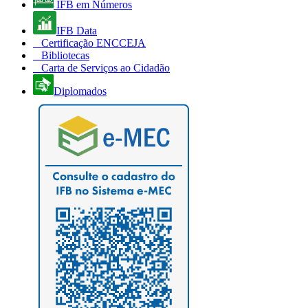
IFB em Números
IFB Data
Certificação ENCCEJA
Bibliotecas
Carta de Serviços ao Cidadão
Diplomados