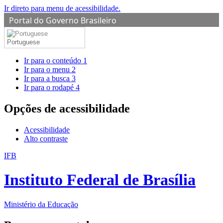
Ir direto para menu de acessibilidade.
Portal do Governo Brasileiro
Portuguese
Ir para o conteúdo
1
Ir para o menu
2
Ir para a busca
3
Ir para o rodapé
4
Opções de acessibilidade
Acessibilidade
Alto contraste
IFB
Instituto Federal de Brasília
Ministério da Educação