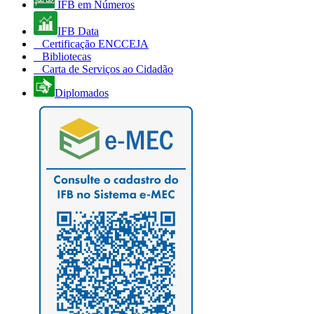
IFB em Números
IFB Data
Certificação ENCCEJA
Bibliotecas
Carta de Serviços ao Cidadão
Diplomados