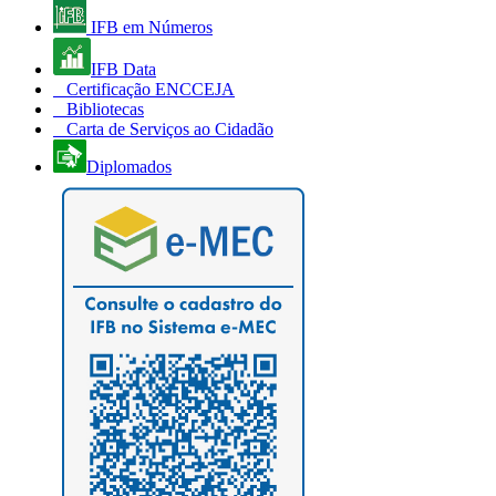
IFB em Números
IFB Data
Certificação ENCCEJA
Bibliotecas
Carta de Serviços ao Cidadão
Diplomados