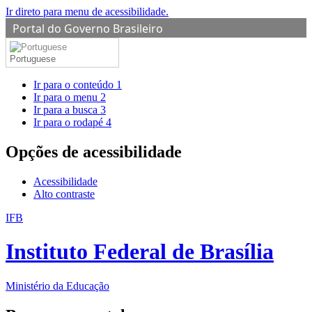
Ir direto para menu de acessibilidade.
Portal do Governo Brasileiro
Portuguese
Ir para o conteúdo
1
Ir para o menu
2
Ir para a busca
3
Ir para o rodapé
4
Opções de acessibilidade
Acessibilidade
Alto contraste
IFB
Instituto Federal de Brasília
Ministério da Educação