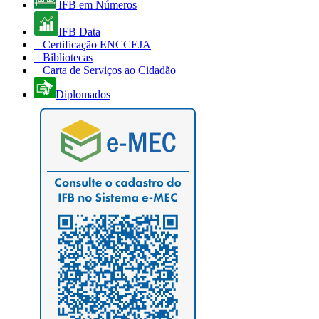
IFB em Números
IFB Data
Certificação ENCCEJA
Bibliotecas
Carta de Serviços ao Cidadão
Diplomados