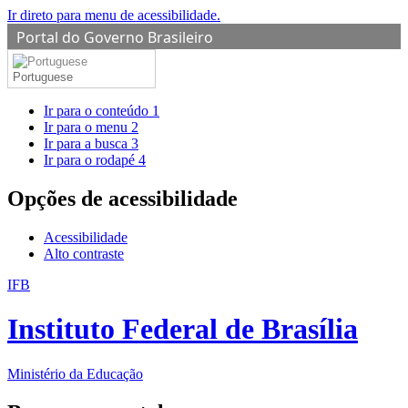
Ir direto para menu de acessibilidade.
Portal do Governo Brasileiro
Portuguese
Ir para o conteúdo
1
Ir para o menu
2
Ir para a busca
3
Ir para o rodapé
4
Opções de acessibilidade
Acessibilidade
Alto contraste
IFB
Instituto Federal de Brasília
Ministério da Educação