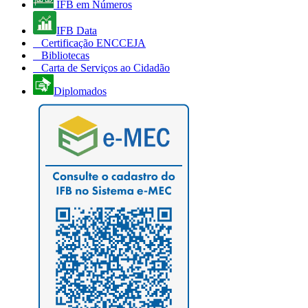
IFB em Números
IFB Data
Certificação ENCCEJA
Bibliotecas
Carta de Serviços ao Cidadão
Diplomados