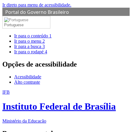
Ir direto para menu de acessibilidade.
Portal do Governo Brasileiro
Portuguese
Ir para o conteúdo
1
Ir para o menu
2
Ir para a busca
3
Ir para o rodapé
4
Opções de acessibilidade
Acessibilidade
Alto contraste
IFB
Instituto Federal de Brasília
Ministério da Educação