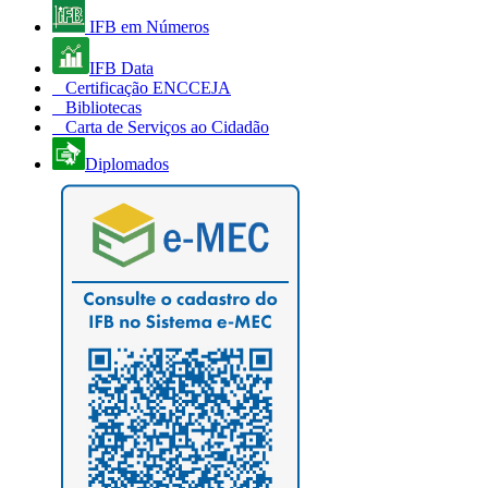
IFB em Números
IFB Data
Certificação ENCCEJA
Bibliotecas
Carta de Serviços ao Cidadão
Diplomados