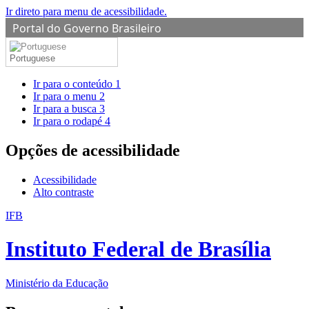
Ir direto para menu de acessibilidade.
Portal do Governo Brasileiro
Portuguese
Ir para o conteúdo
1
Ir para o menu
2
Ir para a busca
3
Ir para o rodapé
4
Opções de acessibilidade
Acessibilidade
Alto contraste
IFB
Instituto Federal de Brasília
Ministério da Educação