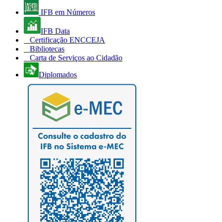
IFB em Números
IFB Data
Certificação ENCCEJA
Bibliotecas
Carta de Serviços ao Cidadão
Diplomados