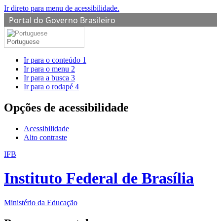
Ir direto para menu de acessibilidade.
Portal do Governo Brasileiro
Portuguese
Ir para o conteúdo
1
Ir para o menu
2
Ir para a busca
3
Ir para o rodapé
4
Opções de acessibilidade
Acessibilidade
Alto contraste
IFB
Instituto Federal de Brasília
Ministério da Educação