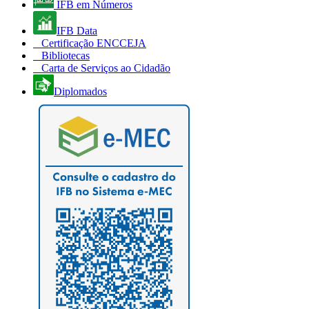
IFB em Números
IFB Data
Certificação ENCCEJA
Bibliotecas
Carta de Serviços ao Cidadão
Diplomados