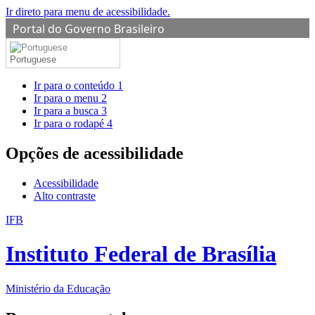
Ir direto para menu de acessibilidade.
Portal do Governo Brasileiro
Portuguese
Ir para o conteúdo
1
Ir para o menu
2
Ir para a busca
3
Ir para o rodapé
4
Opções de acessibilidade
Acessibilidade
Alto contraste
IFB
Instituto Federal de Brasília
Ministério da Educação