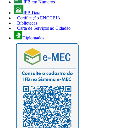
IFB em Números
IFB Data
Certificação ENCCEJA
Bibliotecas
Carta de Serviços ao Cidadão
Diplomados