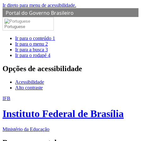
Ir direto para menu de acessibilidade.
Portal do Governo Brasileiro
Portuguese
Ir para o conteúdo
1
Ir para o menu
2
Ir para a busca
3
Ir para o rodapé
4
Opções de acessibilidade
Acessibilidade
Alto contraste
IFB
Instituto Federal de Brasília
Ministério da Educação