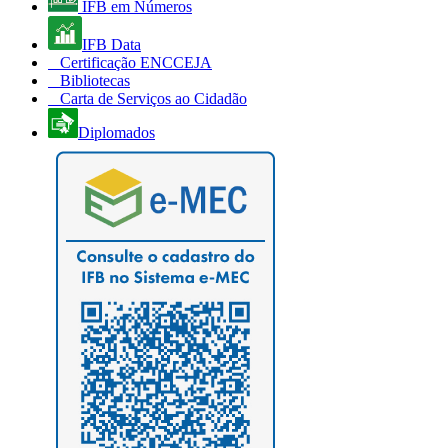
IFB em Números
IFB Data
Certificação ENCCEJA
Bibliotecas
Carta de Serviços ao Cidadão
Diplomados