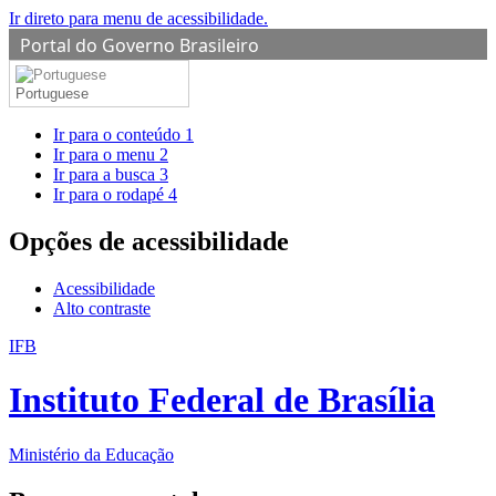
Ir direto para menu de acessibilidade.
Portal do Governo Brasileiro
Portuguese
Ir para o conteúdo
1
Ir para o menu
2
Ir para a busca
3
Ir para o rodapé
4
Opções de acessibilidade
Acessibilidade
Alto contraste
IFB
Instituto Federal de Brasília
Ministério da Educação