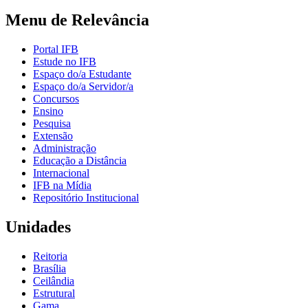
Menu de Relevância
Portal IFB
Estude no IFB
Espaço do/a Estudante
Espaço do/a Servidor/a
Concursos
Ensino
Pesquisa
Extensão
Administração
Educação a Distância
Internacional
IFB na Mídia
Repositório Institucional
Unidades
Reitoria
Brasília
Ceilândia
Estrutural
Gama