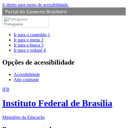
Ir direto para menu de acessibilidade.
Portal do Governo Brasileiro
Portuguese
Ir para o conteúdo
1
Ir para o menu
2
Ir para a busca
3
Ir para o rodapé
4
Opções de acessibilidade
Acessibilidade
Alto contraste
IFB
Instituto Federal de Brasília
Ministério da Educação