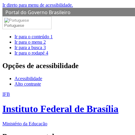
Ir direto para menu de acessibilidade.
Portal do Governo Brasileiro
Portuguese
Ir para o conteúdo
1
Ir para o menu
2
Ir para a busca
3
Ir para o rodapé
4
Opções de acessibilidade
Acessibilidade
Alto contraste
IFB
Instituto Federal de Brasília
Ministério da Educação