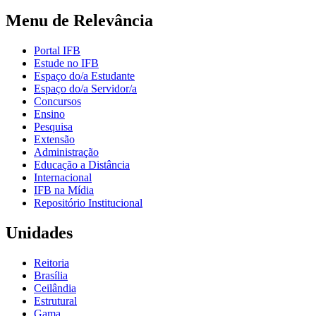
Menu de Relevância
Portal IFB
Estude no IFB
Espaço do/a Estudante
Espaço do/a Servidor/a
Concursos
Ensino
Pesquisa
Extensão
Administração
Educação a Distância
Internacional
IFB na Mídia
Repositório Institucional
Unidades
Reitoria
Brasília
Ceilândia
Estrutural
Gama