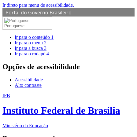
Ir direto para menu de acessibilidade.
Portal do Governo Brasileiro
Portuguese
Ir para o conteúdo
1
Ir para o menu
2
Ir para a busca
3
Ir para o rodapé
4
Opções de acessibilidade
Acessibilidade
Alto contraste
IFB
Instituto Federal de Brasília
Ministério da Educação