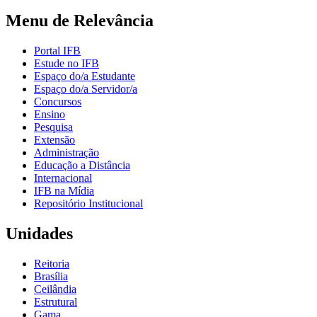
Menu de Relevância
Portal IFB
Estude no IFB
Espaço do/a Estudante
Espaço do/a Servidor/a
Concursos
Ensino
Pesquisa
Extensão
Administração
Educação a Distância
Internacional
IFB na Mídia
Repositório Institucional
Unidades
Reitoria
Brasília
Ceilândia
Estrutural
Gama