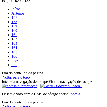
Página 162 de 182
Início
Anterior
157
158
159
160
161
162
163
164
165
166
Próximo
Fim
Fim do conteúdo da página
Voltar para o topo
Início da navegação de rodapé
Fim da navegação de rodapé
Desenvolvido com o CMS de código aberto
Joomla
Fim do conteúdo da página
Voltar para o topo