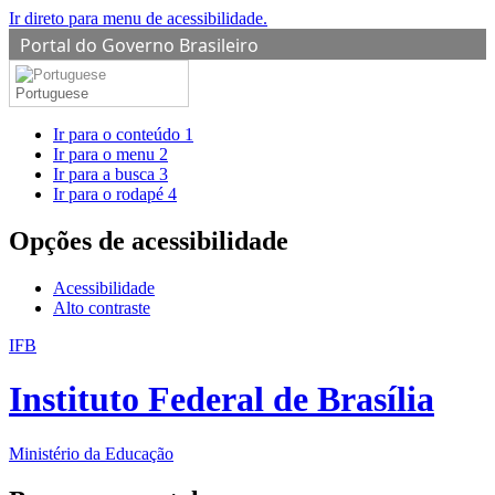
Ir direto para menu de acessibilidade.
Portal do Governo Brasileiro
Portuguese
Ir para o conteúdo
1
Ir para o menu
2
Ir para a busca
3
Ir para o rodapé
4
Opções de acessibilidade
Acessibilidade
Alto contraste
IFB
Instituto Federal de Brasília
Ministério da Educação