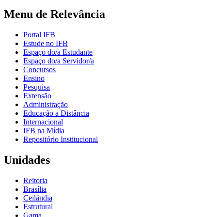
Menu de Relevância
Portal IFB
Estude no IFB
Espaço do/a Estudante
Espaço do/a Servidor/a
Concursos
Ensino
Pesquisa
Extensão
Administração
Educação a Distância
Internacional
IFB na Mídia
Repositório Institucional
Unidades
Reitoria
Brasília
Ceilândia
Estrutural
Gama