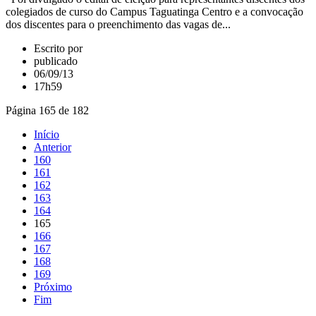
colegiados de curso do Campus Taguatinga Centro e a convocação
dos discentes para o preenchimento das vagas de...
Escrito por
publicado
06/09/13
17h59
Página 165 de 182
Início
Anterior
160
161
162
163
164
165
166
167
168
169
Próximo
Fim