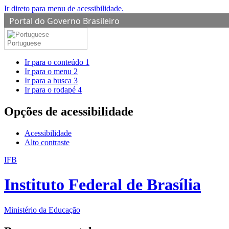
Ir direto para menu de acessibilidade.
Portal do Governo Brasileiro
Portuguese
Ir para o conteúdo
1
Ir para o menu
2
Ir para a busca
3
Ir para o rodapé
4
Opções de acessibilidade
Acessibilidade
Alto contraste
IFB
Instituto Federal de Brasília
Ministério da Educação