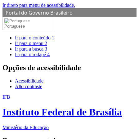
Ir direto para menu de acessibilidade.
Portal do Governo Brasileiro
Portuguese
Ir para o conteúdo
1
Ir para o menu
2
Ir para a busca
3
Ir para o rodapé
4
Opções de acessibilidade
Acessibilidade
Alto contraste
IFB
Instituto Federal de Brasília
Ministério da Educação