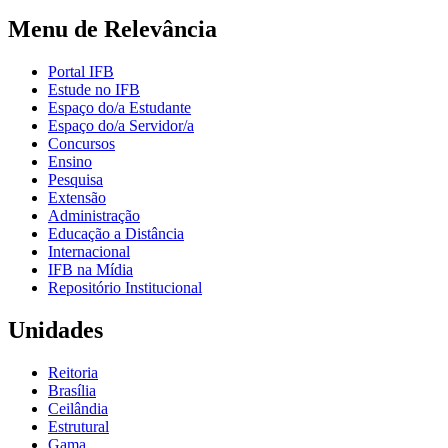
Menu de Relevância
Portal IFB
Estude no IFB
Espaço do/a Estudante
Espaço do/a Servidor/a
Concursos
Ensino
Pesquisa
Extensão
Administração
Educação a Distância
Internacional
IFB na Mídia
Repositório Institucional
Unidades
Reitoria
Brasília
Ceilândia
Estrutural
Gama