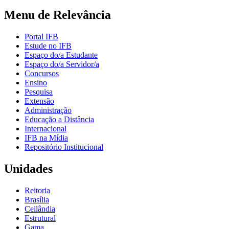
Menu de Relevância
Portal IFB
Estude no IFB
Espaço do/a Estudante
Espaço do/a Servidor/a
Concursos
Ensino
Pesquisa
Extensão
Administração
Educação a Distância
Internacional
IFB na Mídia
Repositório Institucional
Unidades
Reitoria
Brasília
Ceilândia
Estrutural
Gama