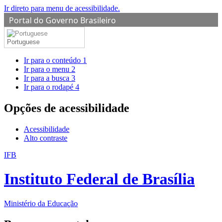
Ir direto para menu de acessibilidade.
Portal do Governo Brasileiro
Portuguese
Ir para o conteúdo
1
Ir para o menu
2
Ir para a busca
3
Ir para o rodapé
4
Opções de acessibilidade
Acessibilidade
Alto contraste
IFB
Instituto Federal de Brasília
Ministério da Educação