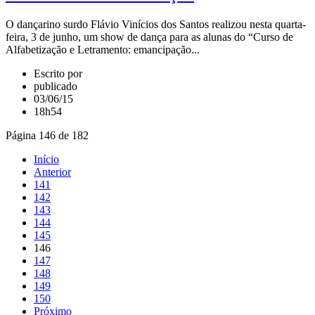
O dançarino surdo Flávio Vinícios dos Santos realizou nesta quarta-
feira, 3 de junho, um show de dança para as alunas do “Curso de
Alfabetização e Letramento: emancipação...
Escrito por
publicado
03/06/15
18h54
Página 146 de 182
Início
Anterior
141
142
143
144
145
146
147
148
149
150
Próximo