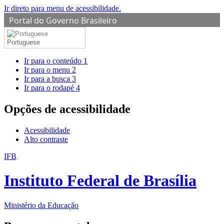
Ir direto para menu de acessibilidade.
Portal do Governo Brasileiro
Portuguese
Ir para o conteúdo
1
Ir para o menu
2
Ir para a busca
3
Ir para o rodapé
4
Opções de acessibilidade
Acessibilidade
Alto contraste
IFB
Instituto Federal de Brasília
Ministério da Educação