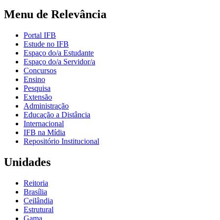
Menu de Relevância
Portal IFB
Estude no IFB
Espaço do/a Estudante
Espaço do/a Servidor/a
Concursos
Ensino
Pesquisa
Extensão
Administração
Educação a Distância
Internacional
IFB na Mídia
Repositório Institucional
Unidades
Reitoria
Brasília
Ceilândia
Estrutural
Gama