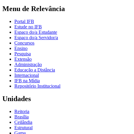
Menu de Relevância
Portal IFB
Estude no IFB
Espaço do/a Estudante
Espaço do/a Servidor/a
Concursos
Ensino
Pesquisa
Extensão
Administração
Educação a Distância
Internacional
IFB na Mídia
Repositório Institucional
Unidades
Reitoria
Brasília
Ceilândia
Estrutural
Gama