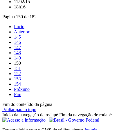
11/02/15
18h16
Página 150 de 182
Início
Anterior
145
146
147
148
149
150
151
152
153
154
Próximo
Fim
Fim do conteúdo da página
Voltar para o topo
Início da navegação de rodapé
Fim da navegação de rodapé
Desenvolvido com o CMS de código aberto
Joomla