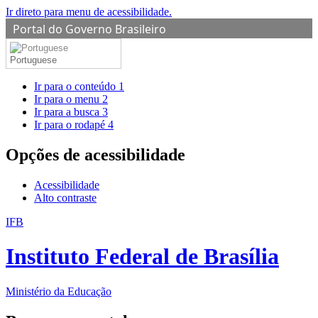
Ir direto para menu de acessibilidade.
Portal do Governo Brasileiro
Portuguese
Ir para o conteúdo
1
Ir para o menu
2
Ir para a busca
3
Ir para o rodapé
4
Opções de acessibilidade
Acessibilidade
Alto contraste
IFB
Instituto Federal de Brasília
Ministério da Educação