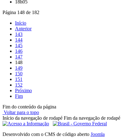
18h05
Página 148 de 182
Início
Anterior
143
144
145
146
147
148
149
150
151
152
Próximo
Fim
Fim do conteúdo da página
Voltar para o topo
Início da navegação de rodapé
Fim da navegação de rodapé
Desenvolvido com o CMS de código aberto
Joomla