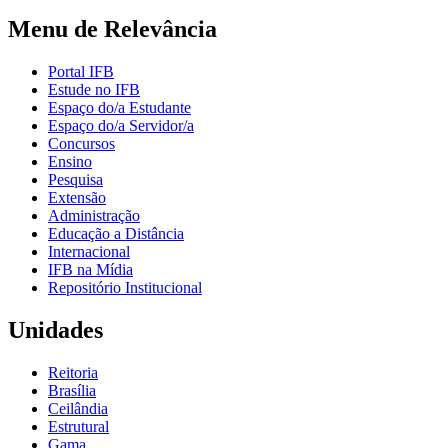
Menu de Relevância
Portal IFB
Estude no IFB
Espaço do/a Estudante
Espaço do/a Servidor/a
Concursos
Ensino
Pesquisa
Extensão
Administração
Educação a Distância
Internacional
IFB na Mídia
Repositório Institucional
Unidades
Reitoria
Brasília
Ceilândia
Estrutural
Gama