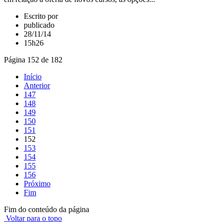
Escrito por
publicado
28/11/14
15h26
Página 152 de 182
Início
Anterior
147
148
149
150
151
152
153
154
155
156
Próximo
Fim
Fim do conteúdo da página
Voltar para o topo