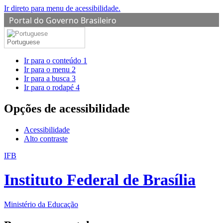
Ir direto para menu de acessibilidade.
Portal do Governo Brasileiro
Portuguese
Ir para o conteúdo
1
Ir para o menu
2
Ir para a busca
3
Ir para o rodapé
4
Opções de acessibilidade
Acessibilidade
Alto contraste
IFB
Instituto Federal de Brasília
Ministério da Educação