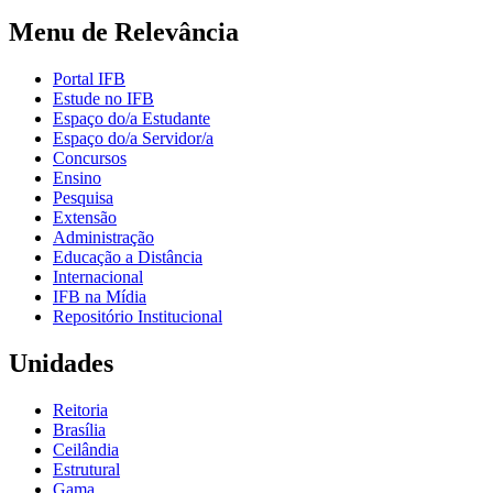
Menu de Relevância
Portal IFB
Estude no IFB
Espaço do/a Estudante
Espaço do/a Servidor/a
Concursos
Ensino
Pesquisa
Extensão
Administração
Educação a Distância
Internacional
IFB na Mídia
Repositório Institucional
Unidades
Reitoria
Brasília
Ceilândia
Estrutural
Gama