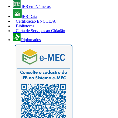
IFB em Números
IFB Data
Certificação ENCCEJA
Bibliotecas
Carta de Serviços ao Cidadão
Diplomados