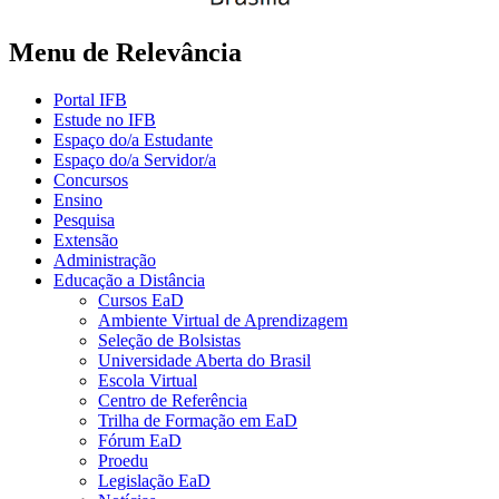
Menu de Relevância
Portal IFB
Estude no IFB
Espaço do/a Estudante
Espaço do/a Servidor/a
Concursos
Ensino
Pesquisa
Extensão
Administração
Educação a Distância
Cursos EaD
Ambiente Virtual de Aprendizagem
Seleção de Bolsistas
Universidade Aberta do Brasil
Escola Virtual
Centro de Referência
Trilha de Formação em EaD
Fórum EaD
Proedu
Legislação EaD