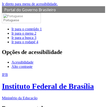
Ir direto para menu de acessibilidade.
Portal do Governo Brasileiro
Portuguese
Ir para o conteúdo
1
Ir para o menu
2
Ir para a busca
3
Ir para o rodapé
4
Opções de acessibilidade
Acessibilidade
Alto contraste
IFB
Instituto Federal de Brasília
Ministério da Educação