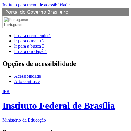
Ir direto para menu de acessibilidade.
Portal do Governo Brasileiro
Portuguese
Ir para o conteúdo
1
Ir para o menu
2
Ir para a busca
3
Ir para o rodapé
4
Opções de acessibilidade
Acessibilidade
Alto contraste
IFB
Instituto Federal de Brasília
Ministério da Educação