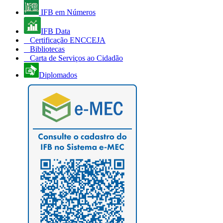
IFB em Números
IFB Data
Certificação ENCCEJA
Bibliotecas
Carta de Serviços ao Cidadão
Diplomados