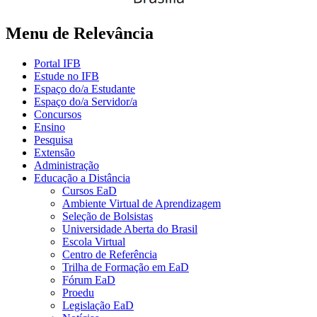
Menu de Relevância
Portal IFB
Estude no IFB
Espaço do/a Estudante
Espaço do/a Servidor/a
Concursos
Ensino
Pesquisa
Extensão
Administração
Educação a Distância
Cursos EaD
Ambiente Virtual de Aprendizagem
Seleção de Bolsistas
Universidade Aberta do Brasil
Escola Virtual
Centro de Referência
Trilha de Formação em EaD
Fórum EaD
Proedu
Legislação EaD