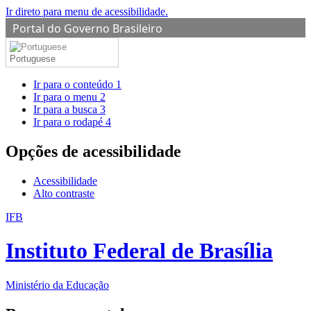
Ir direto para menu de acessibilidade.
Portal do Governo Brasileiro
Portuguese
Ir para o conteúdo
1
Ir para o menu
2
Ir para a busca
3
Ir para o rodapé
4
Opções de acessibilidade
Acessibilidade
Alto contraste
IFB
Instituto Federal de Brasília
Ministério da Educação