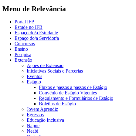
Menu de Relevância
Portal IFB
Estude no IFB
Espaço do/a Estudante
Espaço do/a Servidor/a
Concursos
Ensino
Pesquisa
Extensão
Ações de Extensão
Iniciativas Sociais e Parcerias
Eventos
Estágio
Fluxos e passos a passos de Estágio
Convênio de Estágio Vigentes
Regulamento e Formulários de Estágio
Boletins de Estágio
Jovem Aprendiz
Egressos
Educação Inclusiva
Napne
Neabi