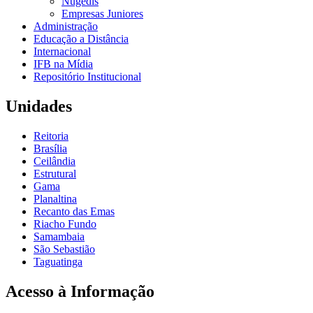
Nugedis
Empresas Juniores
Administração
Educação a Distância
Internacional
IFB na Mídia
Repositório Institucional
Unidades
Reitoria
Brasília
Ceilândia
Estrutural
Gama
Planaltina
Recanto das Emas
Riacho Fundo
Samambaia
São Sebastião
Taguatinga
Acesso à Informação