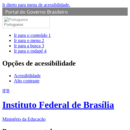
Ir direto para menu de acessibilidade.
Portal do Governo Brasileiro
Portuguese
Ir para o conteúdo
1
Ir para o menu
2
Ir para a busca
3
Ir para o rodapé
4
Opções de acessibilidade
Acessibilidade
Alto contraste
IFB
Instituto Federal de Brasília
Ministério da Educação