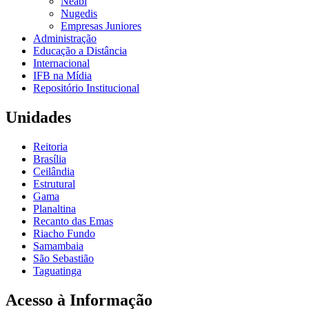
Neabi
Nugedis
Empresas Juniores
Administração
Educação a Distância
Internacional
IFB na Mídia
Repositório Institucional
Unidades
Reitoria
Brasília
Ceilândia
Estrutural
Gama
Planaltina
Recanto das Emas
Riacho Fundo
Samambaia
São Sebastião
Taguatinga
Acesso à Informação