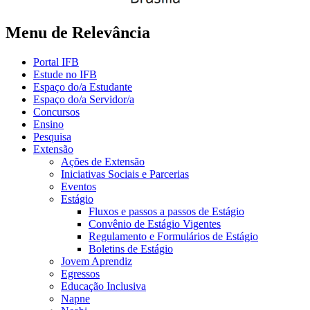
Menu de Relevância
Portal IFB
Estude no IFB
Espaço do/a Estudante
Espaço do/a Servidor/a
Concursos
Ensino
Pesquisa
Extensão
Ações de Extensão
Iniciativas Sociais e Parcerias
Eventos
Estágio
Fluxos e passos a passos de Estágio
Convênio de Estágio Vigentes
Regulamento e Formulários de Estágio
Boletins de Estágio
Jovem Aprendiz
Egressos
Educação Inclusiva
Napne