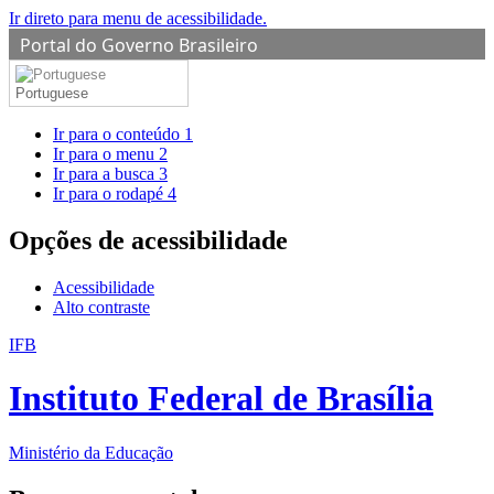
Ir direto para menu de acessibilidade.
Portal do Governo Brasileiro
Portuguese
Ir para o conteúdo
1
Ir para o menu
2
Ir para a busca
3
Ir para o rodapé
4
Opções de acessibilidade
Acessibilidade
Alto contraste
IFB
Instituto Federal de Brasília
Ministério da Educação