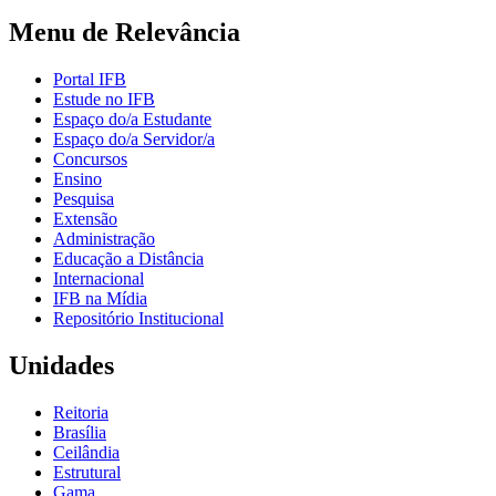
Menu de Relevância
Portal IFB
Estude no IFB
Espaço do/a Estudante
Espaço do/a Servidor/a
Concursos
Ensino
Pesquisa
Extensão
Administração
Educação a Distância
Internacional
IFB na Mídia
Repositório Institucional
Unidades
Reitoria
Brasília
Ceilândia
Estrutural
Gama