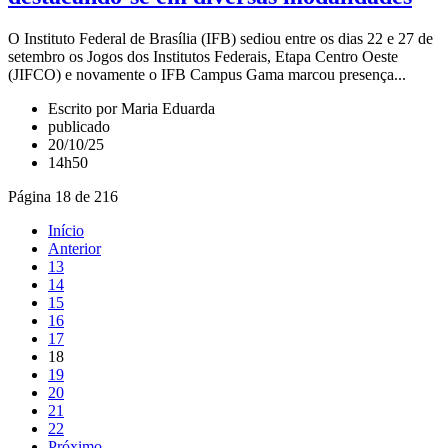
O Instituto Federal de Brasília (IFB) sediou entre os dias 22 e 27 de
setembro os Jogos dos Institutos Federais, Etapa Centro Oeste
(JIFCO) e novamente o IFB Campus Gama marcou presença...
Escrito por Maria Eduarda
publicado
20/10/25
14h50
Página 18 de 216
Início
Anterior
13
14
15
16
17
18
19
20
21
22
Próximo