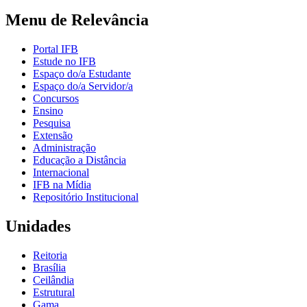
Menu de Relevância
Portal IFB
Estude no IFB
Espaço do/a Estudante
Espaço do/a Servidor/a
Concursos
Ensino
Pesquisa
Extensão
Administração
Educação a Distância
Internacional
IFB na Mídia
Repositório Institucional
Unidades
Reitoria
Brasília
Ceilândia
Estrutural
Gama