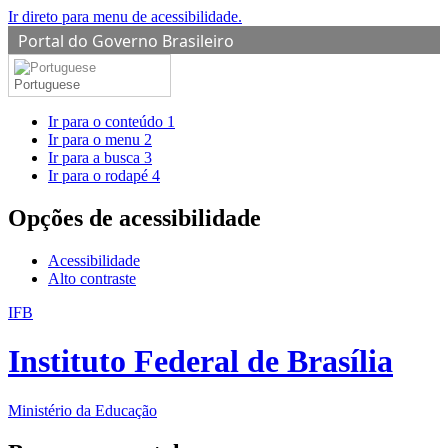
Ir direto para menu de acessibilidade.
Portal do Governo Brasileiro
Portuguese
Ir para o conteúdo
1
Ir para o menu
2
Ir para a busca
3
Ir para o rodapé
4
Opções de acessibilidade
Acessibilidade
Alto contraste
IFB
Instituto Federal de Brasília
Ministério da Educação