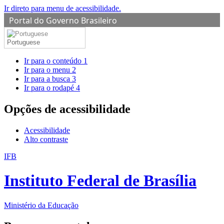
Ir direto para menu de acessibilidade.
Portal do Governo Brasileiro
Portuguese
Ir para o conteúdo
1
Ir para o menu
2
Ir para a busca
3
Ir para o rodapé
4
Opções de acessibilidade
Acessibilidade
Alto contraste
IFB
Instituto Federal de Brasília
Ministério da Educação