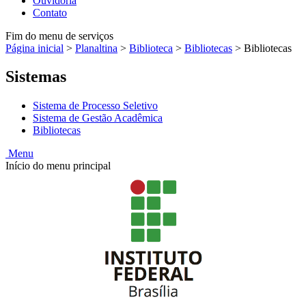
Ouvidoria
Contato
Fim do menu de serviços
Página inicial
>
Planaltina
>
Biblioteca
>
Bibliotecas
>
Bibliotecas
Sistemas
Sistema de Processo Seletivo
Sistema de Gestão Acadêmica
Bibliotecas
Menu
Início do menu principal