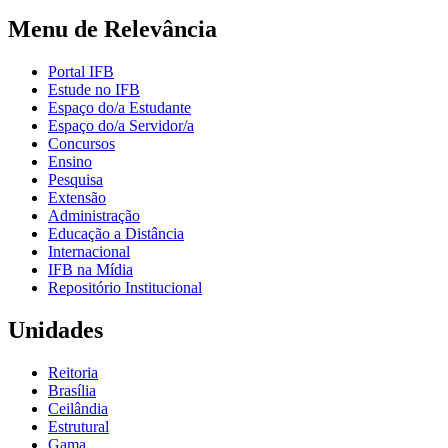
Menu de Relevância
Portal IFB
Estude no IFB
Espaço do/a Estudante
Espaço do/a Servidor/a
Concursos
Ensino
Pesquisa
Extensão
Administração
Educação a Distância
Internacional
IFB na Mídia
Repositório Institucional
Unidades
Reitoria
Brasília
Ceilândia
Estrutural
Gama