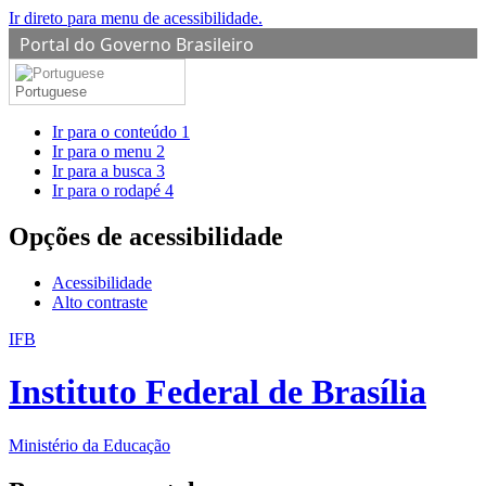
Ir direto para menu de acessibilidade.
Portal do Governo Brasileiro
Portuguese
Ir para o conteúdo
1
Ir para o menu
2
Ir para a busca
3
Ir para o rodapé
4
Opções de acessibilidade
Acessibilidade
Alto contraste
IFB
Instituto Federal de Brasília
Ministério da Educação