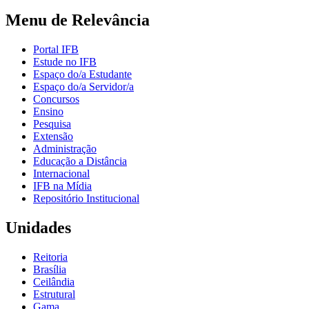
Menu de Relevância
Portal IFB
Estude no IFB
Espaço do/a Estudante
Espaço do/a Servidor/a
Concursos
Ensino
Pesquisa
Extensão
Administração
Educação a Distância
Internacional
IFB na Mídia
Repositório Institucional
Unidades
Reitoria
Brasília
Ceilândia
Estrutural
Gama