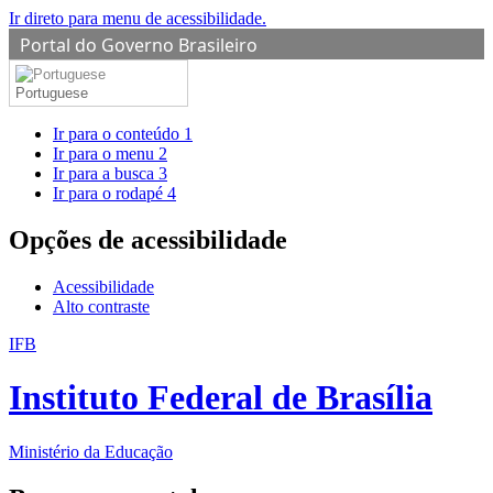
Ir direto para menu de acessibilidade.
Portal do Governo Brasileiro
Portuguese
Ir para o conteúdo
1
Ir para o menu
2
Ir para a busca
3
Ir para o rodapé
4
Opções de acessibilidade
Acessibilidade
Alto contraste
IFB
Instituto Federal de Brasília
Ministério da Educação