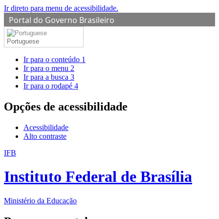
Ir direto para menu de acessibilidade.
Portal do Governo Brasileiro
Portuguese
Ir para o conteúdo
1
Ir para o menu
2
Ir para a busca
3
Ir para o rodapé
4
Opções de acessibilidade
Acessibilidade
Alto contraste
IFB
Instituto Federal de Brasília
Ministério da Educação