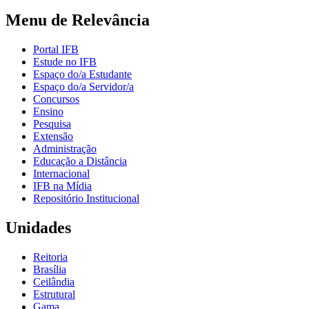
Menu de Relevância
Portal IFB
Estude no IFB
Espaço do/a Estudante
Espaço do/a Servidor/a
Concursos
Ensino
Pesquisa
Extensão
Administração
Educação a Distância
Internacional
IFB na Mídia
Repositório Institucional
Unidades
Reitoria
Brasília
Ceilândia
Estrutural
Gama