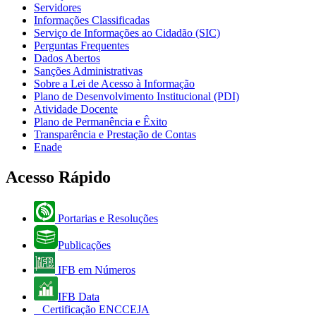
Servidores
Informações Classificadas
Serviço de Informações ao Cidadão (SIC)
Perguntas Frequentes
Dados Abertos
Sanções Administrativas
Sobre a Lei de Acesso à Informação
Plano de Desenvolvimento Institucional (PDI)
Atividade Docente
Plano de Permanência e Êxito
Transparência e Prestação de Contas
Enade
Acesso Rápido
Portarias e Resoluções
Publicações
IFB em Números
IFB Data
Certificação ENCCEJA