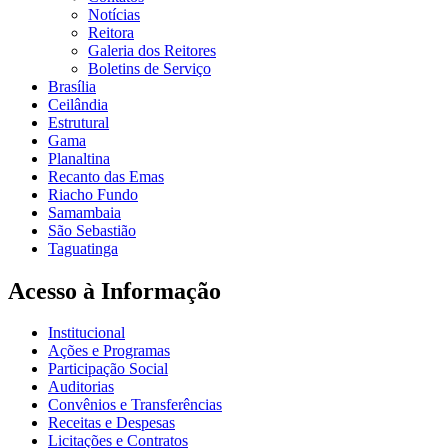
Notícias
Reitora
Galeria dos Reitores
Boletins de Serviço
Brasília
Ceilândia
Estrutural
Gama
Planaltina
Recanto das Emas
Riacho Fundo
Samambaia
São Sebastião
Taguatinga
Acesso à Informação
Institucional
Ações e Programas
Participação Social
Auditorias
Convênios e Transferências
Receitas e Despesas
Licitações e Contratos