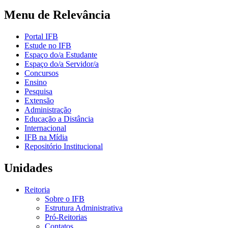
Menu de Relevância
Portal IFB
Estude no IFB
Espaço do/a Estudante
Espaço do/a Servidor/a
Concursos
Ensino
Pesquisa
Extensão
Administração
Educação a Distância
Internacional
IFB na Mídia
Repositório Institucional
Unidades
Reitoria
Sobre o IFB
Estrutura Administrativa
Pró-Reitorias
Contatos