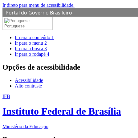
Ir direto para menu de acessibilidade.
Portal do Governo Brasileiro
Portuguese
Ir para o conteúdo
1
Ir para o menu
2
Ir para a busca
3
Ir para o rodapé
4
Opções de acessibilidade
Acessibilidade
Alto contraste
IFB
Instituto Federal de Brasília
Ministério da Educação