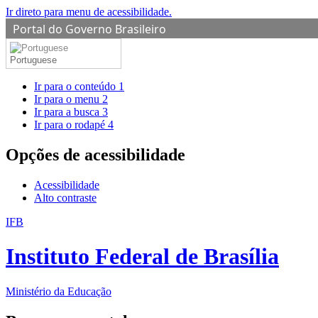
Ir direto para menu de acessibilidade.
Portal do Governo Brasileiro
Portuguese
Ir para o conteúdo
1
Ir para o menu
2
Ir para a busca
3
Ir para o rodapé
4
Opções de acessibilidade
Acessibilidade
Alto contraste
IFB
Instituto Federal de Brasília
Ministério da Educação