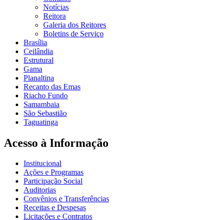
Notícias
Reitora
Galeria dos Reitores
Boletins de Serviço
Brasília
Ceilândia
Estrutural
Gama
Planaltina
Recanto das Emas
Riacho Fundo
Samambaia
São Sebastião
Taguatinga
Acesso à Informação
Institucional
Ações e Programas
Participação Social
Auditorias
Convênios e Transferências
Receitas e Despesas
Licitações e Contratos