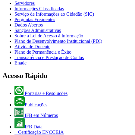
Servidores
Informações Classificadas
Serviço de Informações ao Cidadão (SIC)
Perguntas Frequentes
Dados Abertos
Sanções Administrativas
Sobre a Lei de Acesso à Informação
Plano de Desenvolvimento Institucional (PDI)
Atividade Docente
Plano de Permanência e Êxito
Transparência e Prestação de Contas
Enade
Acesso Rápido
Portarias e Resoluções
Publicações
IFB em Números
IFB Data
Certificação ENCCEJA