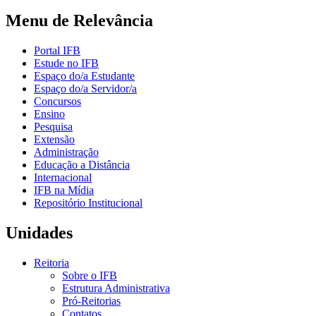
Menu de Relevância
Portal IFB
Estude no IFB
Espaço do/a Estudante
Espaço do/a Servidor/a
Concursos
Ensino
Pesquisa
Extensão
Administração
Educação a Distância
Internacional
IFB na Mídia
Repositório Institucional
Unidades
Reitoria
Sobre o IFB
Estrutura Administrativa
Pró-Reitorias
Contatos