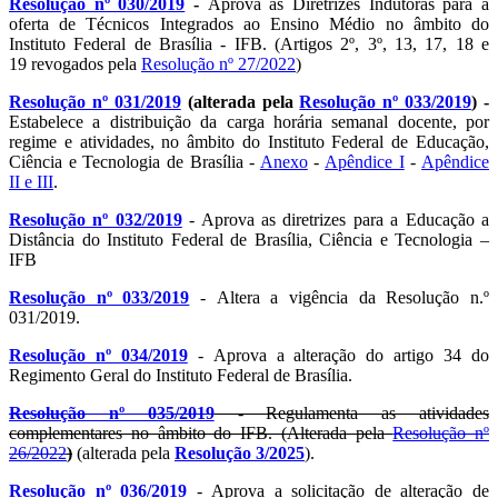
Resolução nº 030/2019
-
Aprova as Diretrizes Indutoras para a
oferta de Técnicos Integrados ao Ensino Médio no âmbito do
Instituto Federal de Brasília - IFB. (Artigos 2º, 3º, 13, 17, 18 e
19 revogados pela
Resolução nº 27/2022
)
Resolução nº 031/2019
(alterada pela
Resolução nº 033/2019
) -
Estabelece a distribuição da carga horária semanal docente, por
regime e atividades, no âmbito do Instituto Federal de Educação,
Ciência e Tecnologia de Brasília -
Anexo
-
Apêndice I
-
Apêndice
II e III
.
Resolução nº 032/2019
- Aprova as diretrizes para a Educação a
Distância do Instituto Federal de Brasília, Ciência e Tecnologia –
IFB
Resolução nº 033/2019
- Altera a vigência da Resolução n.º
031/2019.
Resolução nº 034/2019
- Aprova a alteração do artigo 34 do
Regimento Geral do Instituto Federal de Brasília.
Resolução nº 035/2019
- Regulamenta as atividades
complementares no âmbito do IFB. (Alterada pela
Resolução nº
26/2022
)
(alterada pela
Resolução 3/2025
).
Resolução nº 036/2019
- Aprova a solicitação de alteração de