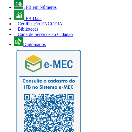
IFB em Números
IFB Data
Certificação ENCCEJA
Bibliotecas
Carta de Serviços ao Cidadão
Diplomados