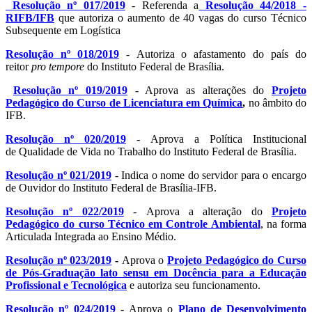
Resolução nº 017/2019
- Referenda a
Resolução 44/2018 -
RIFB/IFB
que autoriza o aumento de 40 vagas do curso Técnico
Subsequente em Logística
Resolução nº 018/2019
- Autoriza o afastamento do país do
reitor
pro tempore
do Instituto Federal de Brasília.
Resolução nº 019/2019
- Aprova as alterações do
Projeto
Pedagógico do Curso de Licenciatura em Química
,
no âmbito do
IFB.
Resolução nº 020/2019
- Aprova a Política Institucional
de Qualidade de Vida no Trabalho do Instituto Federal de Brasília.
Resolução nº 021/2019
- Indica o nome do servidor para o encargo
de Ouvidor do Instituto Federal de Brasília-IFB.
Resolução nº 022/2019
- Aprova a alteração do
Projeto
Pedagógico do curso Técnico em Controle Ambiental
, na forma
Articulada Integrada ao Ensino Médio.
Resolução nº 023/2019
-
Aprova o
Projeto Pedagógico do Curso
de Pós-Graduação lato sensu em Docência para a Educação
Profissional e Tecnológica
e autoriza seu funcionamento.
Resolução nº 024/2019
-
Aprova o
Plano de Desenvolvimento