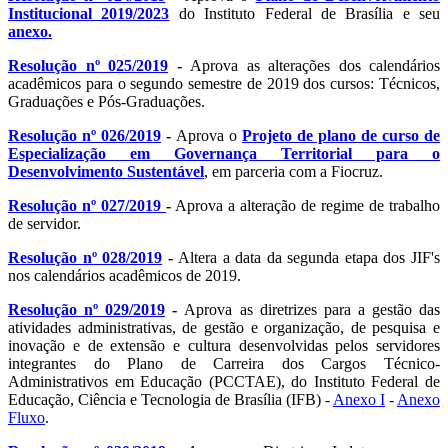
Institucional 2019/2023
do Instituto Federal de Brasília e seu
anexo.
Resolução nº 025/2019
-
Aprova as alterações dos calendários
acadêmicos para o segundo semestre de 2019 dos cursos: Técnicos,
Graduações e Pós-Graduações.
Resolução nº 026/2019
-
Aprova o
Projeto de plano de curso de
Especialização em Governança Territorial para o
Desenvolvimento Sustentável
, em parceria com a Fiocruz.
Resolução nº 027/2019
-
Aprova a alteração de regime de trabalho
de servidor.
Resolução nº 028/2019
-
Altera a data da segunda etapa dos JIF's
nos calendários acadêmicos de 2019.
Resolução nº 029/2019
-
Aprova as diretrizes para a gestão das
atividades administrativas, de gestão e organização, de pesquisa e
inovação e de extensão e cultura desenvolvidas pelos servidores
integrantes do Plano de Carreira dos Cargos Técnico-
Administrativos em Educação (PCCTAE), do Instituto Federal de
Educação, Ciência e Tecnologia de Brasília (IFB) -
Anexo I
-
Anexo
Fluxo
.