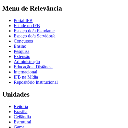
Menu de Relevância
Portal IFB
Estude no IFB
Espaço do/a Estudante
Espaço do/a Servidor/a
Concursos
Ensino
Pesquisa
Extensão
Administração
Educação a Distância
Internacional
IFB na Mídia
Repositório Institucional
Unidades
Reitoria
Brasília
Ceilândia
Estrutural
Gama