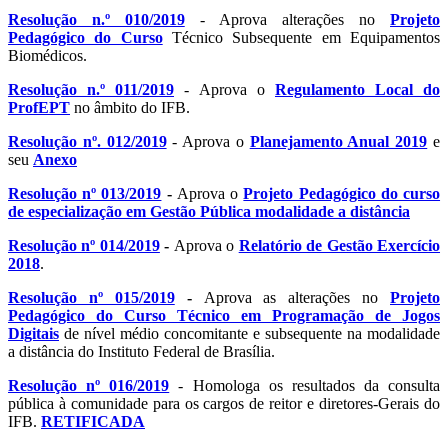
Resolução n.º 010/2019
- Aprova alterações no
Projeto
Pedagógico do Curso
Técnico Subsequente em Equipamentos
Biomédicos.
Resolução n.º 011/2019
- Aprova o
Regulamento Local do
ProfEPT
no âmbito do IFB.
Resolução nº. 012/2019
- Aprova o
Planejamento Anual 2019
e
seu
Anexo
Resolução nº 013/2019
-
Aprova o
Projeto Pedagógico do curso
de especialização em Gestão Pública modalidade a distância
Resolução nº 014/2019
-
Aprova o
Relatório de Gestão Exercício
2018
.
Resolução nº 015/2019
-
Aprova as alterações no
Projeto
Pedagógico do Curso Técnico em Programação de Jogos
Digitais
de nível médio concomitante e subsequente na modalidade
a distância do Instituto Federal de Brasília.
Resolução nº 016/2019
- Homologa os resultados da consulta
pública à comunidade para os cargos de reitor e diretores-Gerais do
IFB.
RETIFICADA