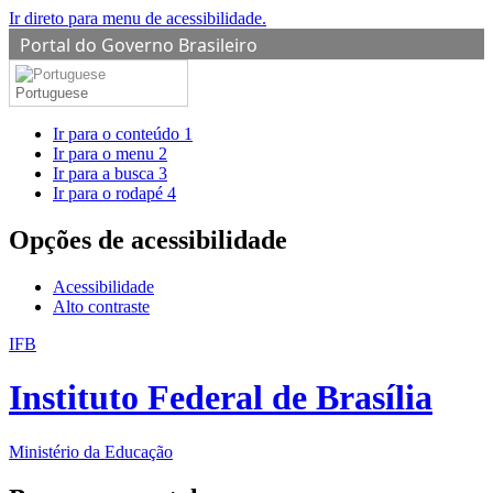
Ir direto para menu de acessibilidade.
Portal do Governo Brasileiro
Portuguese
Ir para o conteúdo
1
Ir para o menu
2
Ir para a busca
3
Ir para o rodapé
4
Opções de acessibilidade
Acessibilidade
Alto contraste
IFB
Instituto Federal de Brasília
Ministério da Educação