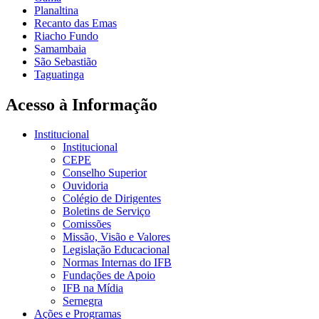
Planaltina
Recanto das Emas
Riacho Fundo
Samambaia
São Sebastião
Taguatinga
Acesso à Informação
Institucional
Institucional
CEPE
Conselho Superior
Ouvidoria
Colégio de Dirigentes
Boletins de Serviço
Comissões
Missão, Visão e Valores
Legislação Educacional
Normas Internas do IFB
Fundações de Apoio
IFB na Mídia
Sernegra
Ações e Programas