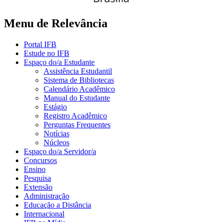
Menu de Relevância
Portal IFB
Estude no IFB
Espaço do/a Estudante
Assistência Estudantil
Sistema de Bibliotecas
Calendário Acadêmico
Manual do Estudante
Estágio
Registro Acadêmico
Perguntas Frequentes
Notícias
Núcleos
Espaço do/a Servidor/a
Concursos
Ensino
Pesquisa
Extensão
Administração
Educação a Distância
Internacional