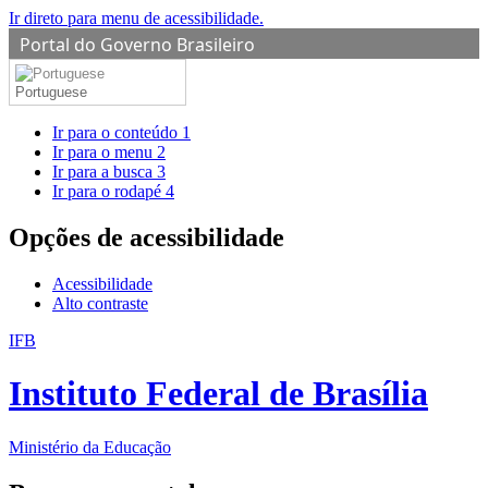
Ir direto para menu de acessibilidade.
Portal do Governo Brasileiro
Portuguese
Ir para o conteúdo
1
Ir para o menu
2
Ir para a busca
3
Ir para o rodapé
4
Opções de acessibilidade
Acessibilidade
Alto contraste
IFB
Instituto Federal de Brasília
Ministério da Educação