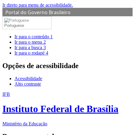
Ir direto para menu de acessibilidade.
Portal do Governo Brasileiro
Portuguese
Ir para o conteúdo
1
Ir para o menu
2
Ir para a busca
3
Ir para o rodapé
4
Opções de acessibilidade
Acessibilidade
Alto contraste
IFB
Instituto Federal de Brasília
Ministério da Educação