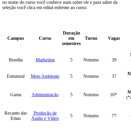
no nome do curso você conhece mais sobre ele e para saber da
seleção você clica em edital enfrente ao curso:
Duração
Campus
Curso
em
Turno
Vagas
semestres
Brasília
Marketing
5
Noturno
39
M
Estrutural
Meio Ambiente
5
Noturno
37
M
Gama
Administração
5
Noturno
10*
(*
Recanto das
Produção de
5
Noturno
77
Emas
Áudio e Vídeo