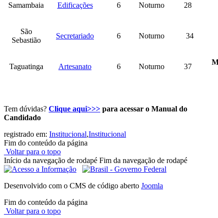
Samambaia
Edificações
6
Noturno
28
São
Secretariado
6
Noturno
34
Sebastião
M
Taguatinga
Artesanato
6
Noturno
37
Tem dúvidas?
Clique aqui>>>
para acessar o Manual do
Candidado
registrado em:
Institucional
,
Institucional
Fim do conteúdo da página
Voltar para o topo
Início da navegação de rodapé
Fim da navegação de rodapé
Desenvolvido com o CMS de código aberto
Joomla
Fim do conteúdo da página
Voltar para o topo