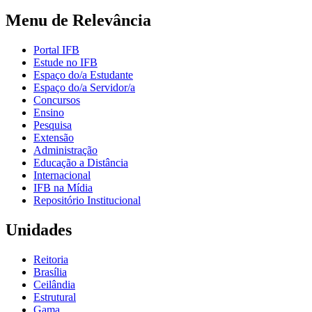
Menu de Relevância
Portal IFB
Estude no IFB
Espaço do/a Estudante
Espaço do/a Servidor/a
Concursos
Ensino
Pesquisa
Extensão
Administração
Educação a Distância
Internacional
IFB na Mídia
Repositório Institucional
Unidades
Reitoria
Brasília
Ceilândia
Estrutural
Gama