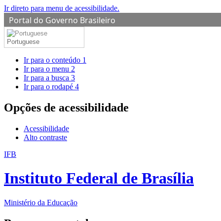
Ir direto para menu de acessibilidade.
Portal do Governo Brasileiro
Portuguese
Ir para o conteúdo
1
Ir para o menu
2
Ir para a busca
3
Ir para o rodapé
4
Opções de acessibilidade
Acessibilidade
Alto contraste
IFB
Instituto Federal de Brasília
Ministério da Educação