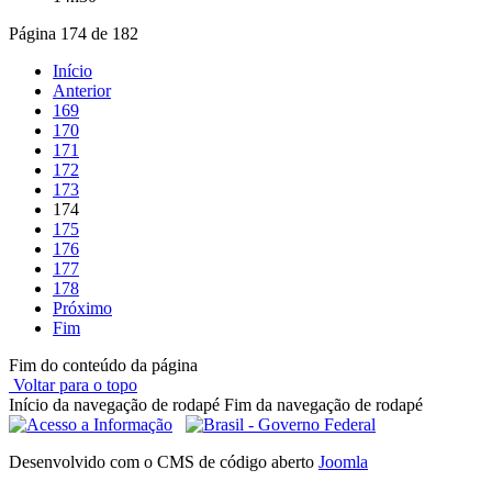
Página 174 de 182
Início
Anterior
169
170
171
172
173
174
175
176
177
178
Próximo
Fim
Fim do conteúdo da página
Voltar para o topo
Início da navegação de rodapé
Fim da navegação de rodapé
Desenvolvido com o CMS de código aberto
Joomla