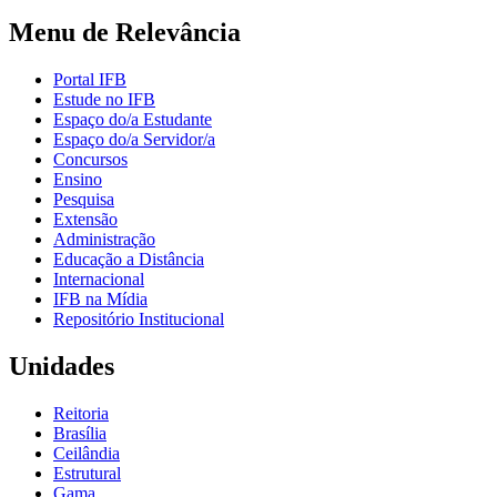
Menu de Relevância
Portal IFB
Estude no IFB
Espaço do/a Estudante
Espaço do/a Servidor/a
Concursos
Ensino
Pesquisa
Extensão
Administração
Educação a Distância
Internacional
IFB na Mídia
Repositório Institucional
Unidades
Reitoria
Brasília
Ceilândia
Estrutural
Gama