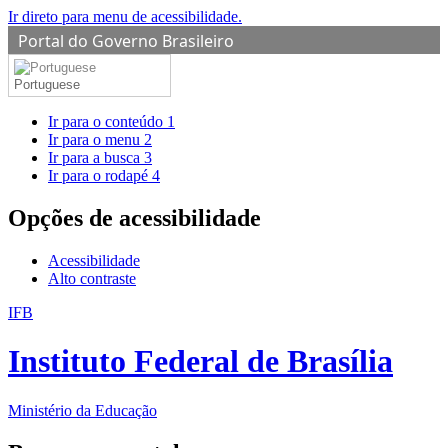
Ir direto para menu de acessibilidade.
Portal do Governo Brasileiro
Portuguese
Ir para o conteúdo
1
Ir para o menu
2
Ir para a busca
3
Ir para o rodapé
4
Opções de acessibilidade
Acessibilidade
Alto contraste
IFB
Instituto Federal de Brasília
Ministério da Educação