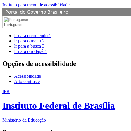
Ir direto para menu de acessibilidade.
Portal do Governo Brasileiro
Portuguese
Ir para o conteúdo
1
Ir para o menu
2
Ir para a busca
3
Ir para o rodapé
4
Opções de acessibilidade
Acessibilidade
Alto contraste
IFB
Instituto Federal de Brasília
Ministério da Educação