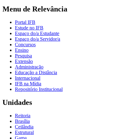
Menu de Relevância
Portal IFB
Estude no IFB
Espaço do/a Estudante
Espaço do/a Servidor/a
Concursos
Ensino
Pesquisa
Extensão
Administração
Educação a Distância
Internacional
IFB na Mídia
Repositório Institucional
Unidades
Reitoria
Brasília
Ceilândia
Estrutural
Gama