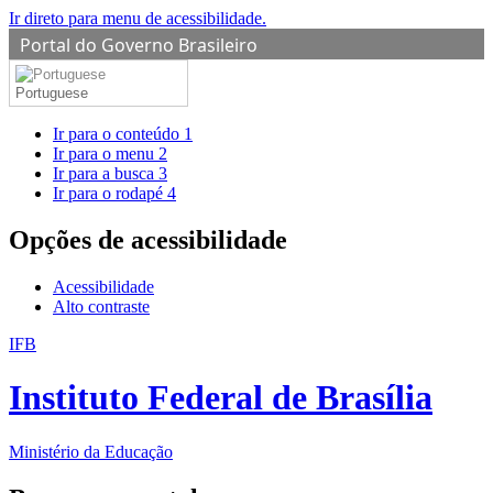
Ir direto para menu de acessibilidade.
Portal do Governo Brasileiro
Portuguese
Ir para o conteúdo
1
Ir para o menu
2
Ir para a busca
3
Ir para o rodapé
4
Opções de acessibilidade
Acessibilidade
Alto contraste
IFB
Instituto Federal de Brasília
Ministério da Educação