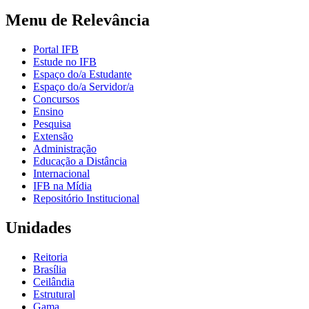
Menu de Relevância
Portal IFB
Estude no IFB
Espaço do/a Estudante
Espaço do/a Servidor/a
Concursos
Ensino
Pesquisa
Extensão
Administração
Educação a Distância
Internacional
IFB na Mídia
Repositório Institucional
Unidades
Reitoria
Brasília
Ceilândia
Estrutural
Gama