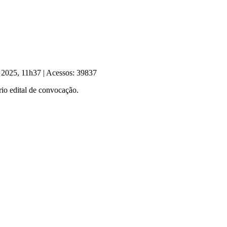
e 2025, 11h37
|
Acessos: 39837
rio edital de convocação.