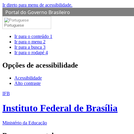
Ir direto para menu de acessibilidade.
Portal do Governo Brasileiro
Portuguese
Ir para o conteúdo
1
Ir para o menu
2
Ir para a busca
3
Ir para o rodapé
4
Opções de acessibilidade
Acessibilidade
Alto contraste
IFB
Instituto Federal de Brasília
Ministério da Educação