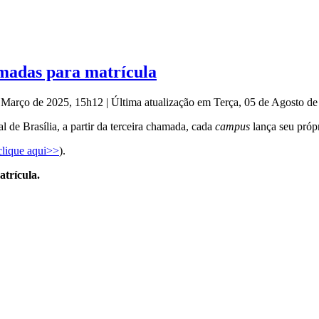
madas para matrícula
e Março de 2025, 15h12
|
Última atualização em Terça, 05 de Agosto d
al de Brasília, a partir da terceira chamada, cada
campus
lança seu próp
clique aqui>>
).
trícula.