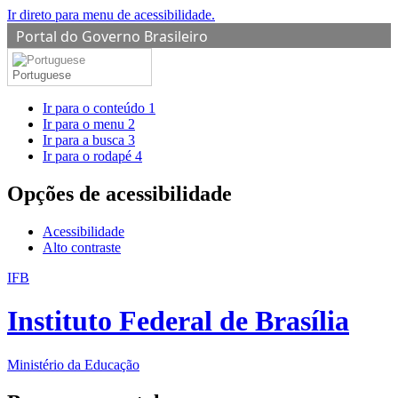
Ir direto para menu de acessibilidade.
Portal do Governo Brasileiro
Portuguese
Ir para o conteúdo
1
Ir para o menu
2
Ir para a busca
3
Ir para o rodapé
4
Opções de acessibilidade
Acessibilidade
Alto contraste
IFB
Instituto Federal de Brasília
Ministério da Educação