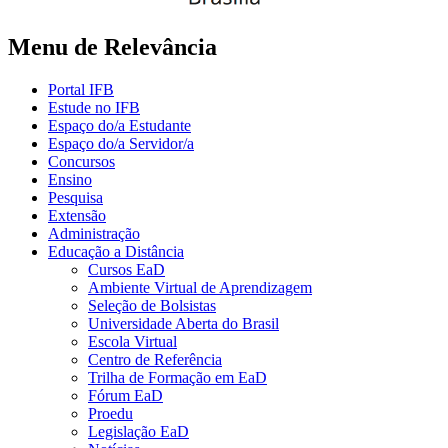
Menu de Relevância
Portal IFB
Estude no IFB
Espaço do/a Estudante
Espaço do/a Servidor/a
Concursos
Ensino
Pesquisa
Extensão
Administração
Educação a Distância
Cursos EaD
Ambiente Virtual de Aprendizagem
Seleção de Bolsistas
Universidade Aberta do Brasil
Escola Virtual
Centro de Referência
Trilha de Formação em EaD
Fórum EaD
Proedu
Legislação EaD