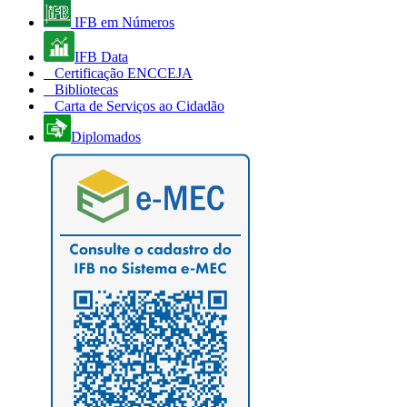
IFB em Números
IFB Data
Certificação ENCCEJA
Bibliotecas
Carta de Serviços ao Cidadão
Diplomados