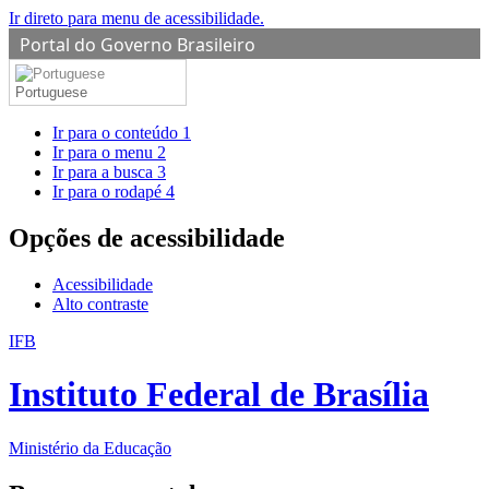
Ir direto para menu de acessibilidade.
Portal do Governo Brasileiro
Portuguese
Ir para o conteúdo
1
Ir para o menu
2
Ir para a busca
3
Ir para o rodapé
4
Opções de acessibilidade
Acessibilidade
Alto contraste
IFB
Instituto Federal de Brasília
Ministério da Educação