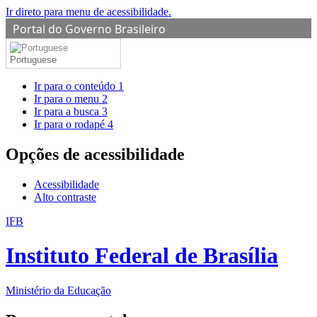
Ir direto para menu de acessibilidade.
Portal do Governo Brasileiro
Portuguese
Ir para o conteúdo
1
Ir para o menu
2
Ir para a busca
3
Ir para o rodapé
4
Opções de acessibilidade
Acessibilidade
Alto contraste
IFB
Instituto Federal de Brasília
Ministério da Educação