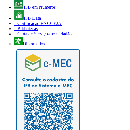
IFB em Números
IFB Data
Certificação ENCCEJA
Bibliotecas
Carta de Serviços ao Cidadão
Diplomados