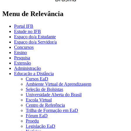
Menu de Relevância
Portal IFB
Estude no IFB
Espaço do/a Estudante
Espaço do/a Servidor/a
Concursos
Ensino
Pesquisa
Extensão
Administração
Educação a Distância
Cursos EaD
Ambiente Virtual de Aprendizagem
Seleção de Bolsistas
Universidade Aberta do Brasil
Escola Virtual
Centro de Referência
Trilha de Formação em EaD
Fórum EaD
Proedu
Legislação EaD